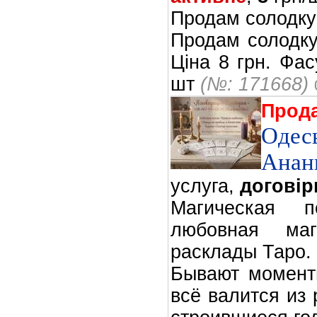
Продам солодку
Продам солодку
Ціна 8 грн. Фас
шт
(№: 171668)
Прод
Оде
Анан
услуга,
договір
Магическая 
любовная маг
расклады Таро.
Бывают моменты
всё валится из 