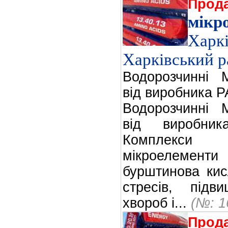
Прод
мікр
Харк
Харківський р
Водорозчинні 
від виробника
Водорозчинні 
від виробн
Комплекс
мікроелементи
бурштинова кис
стресів, підв
хвороб і...
(№: 1
Прод