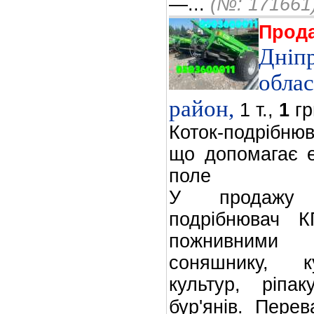
—...
(№: 171661
Прод
Дніп
облас
район,
1 т.,
1
грн
Коток-подрібню
що допомагає е
поле
У продажу п
подрібнювач 
пожнивними 
соняшнику, к
культур, ріпа
бур'янів. Пере