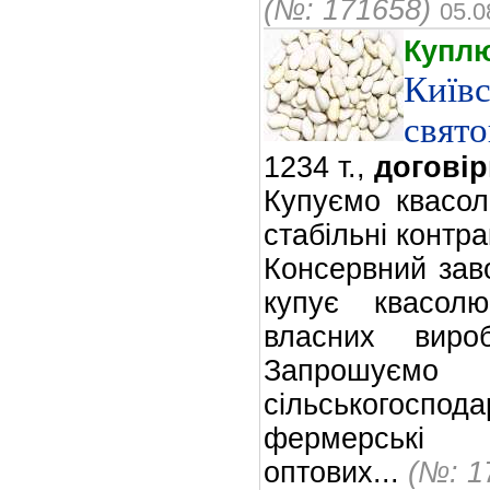
(№: 171658)
05.0
Купл
Київс
свят
1234 т.,
договір
Купуємо квасол
стабільні контра
Консервний заво
купує квасол
власних вироб
Запрошуєм
сільськогоспод
фермерські 
оптових...
(№: 1