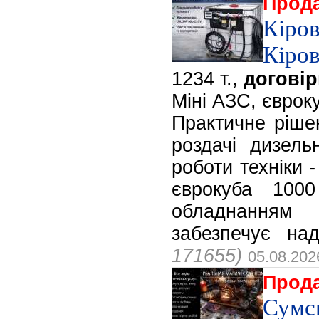
Прод
Кіров
Кіро
1234 т.,
договір
Міні АЗС, євроку
Практичне ріше
роздачі дизель
роботи техніки 
єврокуба 1000
обладнанням
забезпечує над
171655)
05.08.202
Прод
Сум