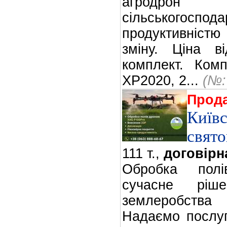
агродрон
сільськогоспо
продуктивністю
зміну. Ціна 
комплект. Ком
XP2020, 2...
(№:
Прод
Київс
свят
111 т.,
договірн
Обробка пол
сучасне ріш
землеробства
Надаємо послуг