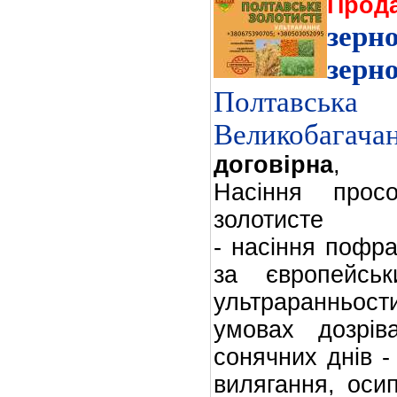
Прод
зе
зерн
Полтавсь
Великобагачан
договірна
,
Насіння прос
золотисте
- насіння пофра
за європейсь
ультраранньост
умовах дозрів
сонячних днів -
вилягання, осип