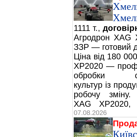
Хмел
Хмел
1111 т.,
договір
Агродрон XAG 
ЗЗР — готовий 
Ціна від 180 00
XP2020 — профе
обробки сіль
культур із проду
робочу зміну.
XAG XP2020,
07.08.2026
Прод
Киї