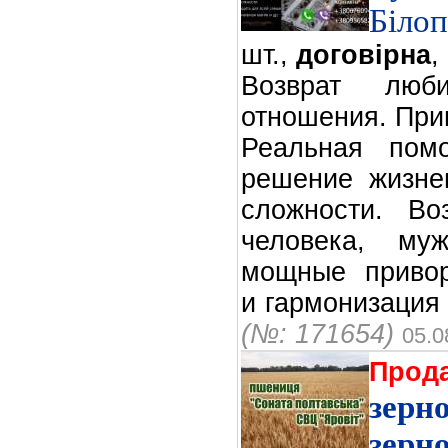
Біло
шт.,
договірна
,
Возврат люби
отношения. Прив
Реальная пом
решение жизне
сложности. Во
человека, м
мощные привор
и гармонизация 
(№: 171654)
05.0
Прод
зе
зерн