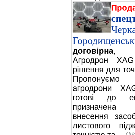
Прод
спец
Чер
Городищенсь
договірна
,
Агродрон XA
рішення для то
Пропонуємо 
агродрони XA
готові до екс
призначена 
внесення засоб
листового під