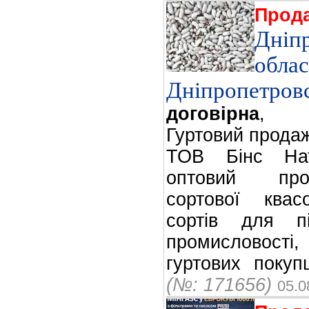
Прод
Дніп
облас
Дніпропетров
договірна
,
Гуртовий продаж
ТОВ Бінс Нат
оптовий про
сортової квас
сортів для пі
промисловост
гуртових покупц
(№: 171656)
05.0