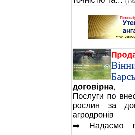
точністю та...
(№
Прод
Він
Барсь
договірна
,
Послуги по вне
рослин за доп
агродронів
➡️ Надаємо п