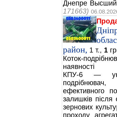
Днепре Высший 
171663)
06.08.202
Прод
Дніп
облас
район,
1 т.,
1
грн
Коток-подрі
наявності
КПУ-6 — уні
подрібнювач
ефективного по
залишків після 
зернових культур
проходу агрега