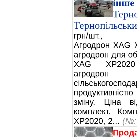
інше
Терн
Тернопільськи
грн/шт.,
Агродрон XAG X
агродрон для об
XAG XP2020
агродрон
сільськогоспо
продуктивністю
зміну. Ціна 
комплект. Ком
XP2020, 2...
(№:
Прод