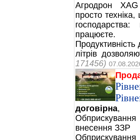
Агродрон XA
просто техніка,
господарства: 
працюєте.
Продуктивність д
літрів дозволяю
171456)
07.08.202
Прод
Рівн
Рівне
договірна
,
Обприскуван
внесення ЗЗР
Обприскуван