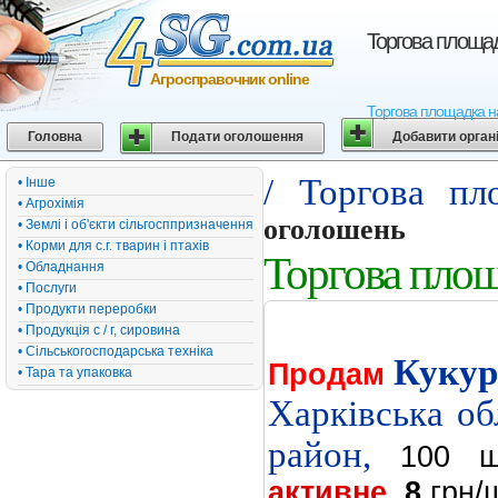
Торгова площа
Агросправочник online
Торгова площадка на
Головна
Подати оголошення
Добавити орган
/ Торгова пл
• Інше
• Агрохімія
оголошень
• Землі і об'єкти сільгосппризначення
• Корми для с.г. тварин і птахів
Торгова пло
• Обладнання
• Послуги
• Продукти переробки
• Продукція с / г, сировина
• Сільськогосподарська техніка
Кукур
Продам
• Тара та упаковка
Харківська об
район,
100 ш
активне
,
8
грн/ш