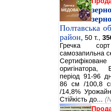
Прод
зе
зерн
Полтавська об
район,
50 т.,
35
Гречка сор
самозапильна с
Сертифіков
оригінатора, 
період 91-96 д
86 см /100,8 с
/14,8% Урожайні
Стійкість до...
(
Прод