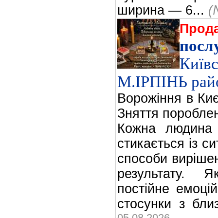
ширина — 6...
(
Прод
посл
Киї
М.IРПIНЬ рай
Ворожіння в Киє
Зняття пороблен
Кожна людина 
стикається із си
способи виріше
результату. 
постійне емоці
стосунки з бли
05.08.2026