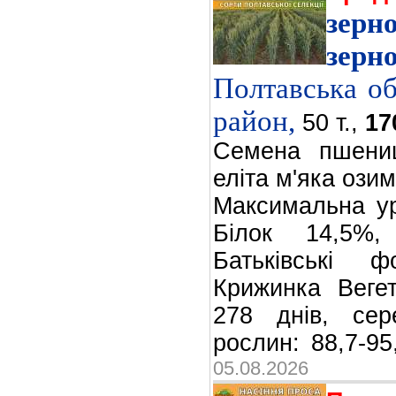
зе
зерн
Полтавська об
район,
50 т.,
17
Семена пшени
еліта м'яка ози
Максимальна ур
Білок 14,5%,
Батьківські 
Крижинка Вегет
278 днів, сер
рослин: 88,7-95
05.08.2026