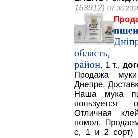
153912)
07.08.202
Прод
пшен
Дніп
область, Дн
район,
1 т.,
дог
Продажа мук
Днепре. Доставк
Наша мука п
пользуется 
Отличная клей
помол. Продаем
с, 1 и 2 сорт)