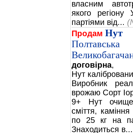
власним автот
якого регіону 
партіями від...
(
Нут
Продам
Полтавсь
Великобагачан
договірна
,
Нут калібровани
Виробник реал
врожаю Сорт Іор
9+ Нут очище
сміття, каміння
по 25 кг на па
Знаходиться в..