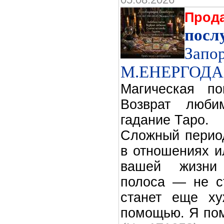
Прод
посл
Запо
М.ЕНЕРГОДАР
Магическая п
Возврат люби
гадание Таро.
Сложный перио
в отношениях и
вашей жизни
полоса — не ст
станет еще ху
помощью. Я пом