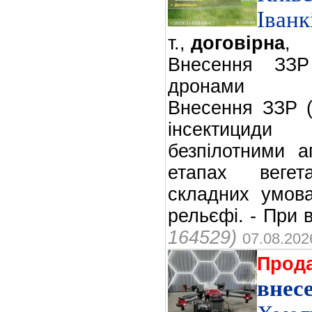
Іванк
т.,
договірна
,
Внесення ЗЗР
дронами
Внесення ЗЗР (
інсектицид
безпілотними а
етапах веге
складних умова
рельєфі. - При в
164529)
07.08.202
Прод
внес