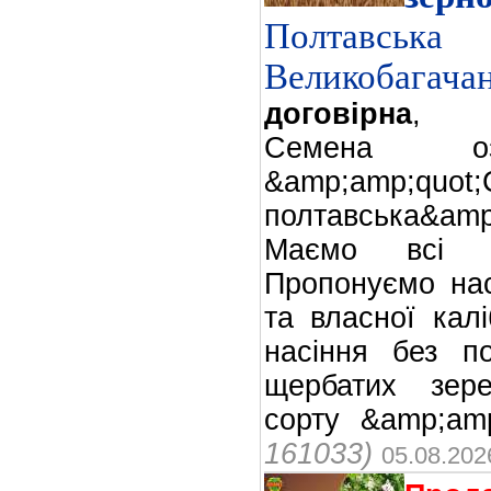
Полтавсь
Великобагачан
договірна
,
Семена о
&amp;amp;quot;
полтавська&amp;
Маємо всі се
Пропонуємо нас
та власної кал
насіння без п
щербатих зер
сорту &amp;amp
161033)
05.08.202