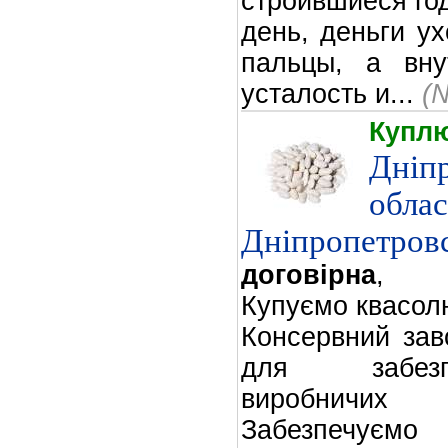
строившиеся го
день, деньги ух
пальцы, а вну
усталость и...
(
Купл
Дніп
облас
Дніпропетров
договірна
,
Купуємо квасол
Консервний зав
для забезп
виробничи
Забезпечуємо 