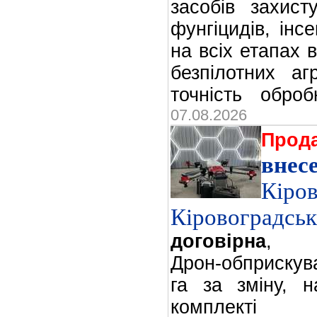
засобів захист
фунгіцидів, інсе
на всіх етапах 
безпілотних а
точність оброб
07.08.2026
Прод
внес
Кіров
Кіровоградсь
договірна
,
Дрон-обприскув
га за зміну, н
комплекті