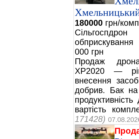
Хмель
Хмельницьки
180000
грн/комп
Сільгоспдро
обприскування
000 грн
Продаж дрона
XP2020 — рі
внесення засоб
добрив. Бак на
продуктивність 
вартість компл
171428)
07.08.202
Прод