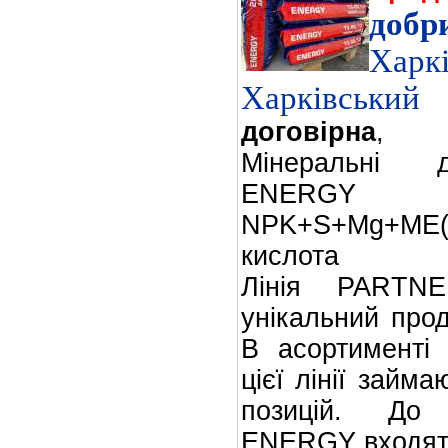
добр
Харк
Харківський
договірна
,
Мінеральні 
ENERGY
NPK+S+Mg+ME(
кислота
Лінія PART
унікальний прод
В асортимент
цієї лінії займ
позицій. До
ENERGY входять