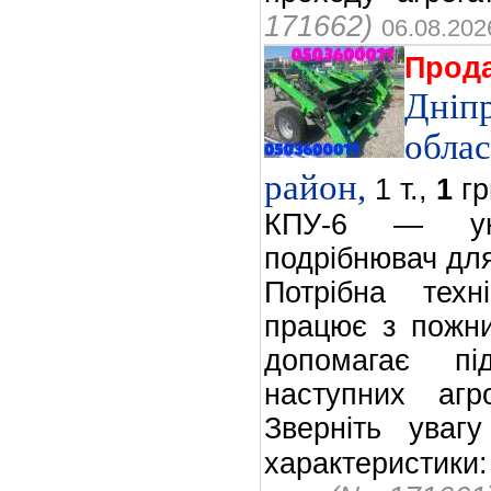
171662)
06.08.202
Прод
Дніп
облас
район,
1 т.,
1
грн
КПУ-6 — уні
подрібнювач дл
Потрібна техн
працює з пожн
допомагає пі
наступних агро
Зверніть уваг
характеристик