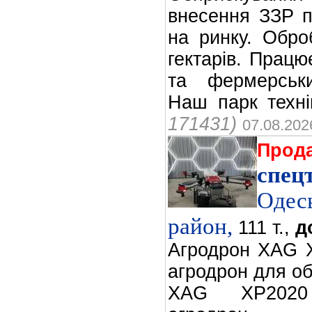
внесення ЗЗР по
на ринку. Обро
гектарів. Прац
та фермерськи
Наш парк техні
171431)
07.08.202
Прод
спец
Одес
район,
111 т.,
д
Агродрон XAG X
агродрон для об
XAG XP2020